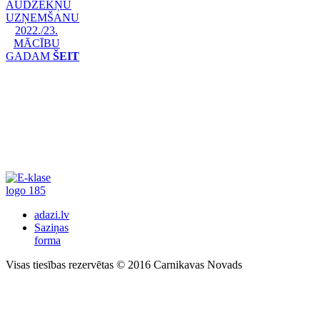
AUDZĒKŅU
UZŅEMŠANU
2022./23.
MĀCĪBU
GADAM
ŠEIT
adazi.lv
Saziņas
forma
Visas tiesības rezervētas © 2016 Carnikavas Novads