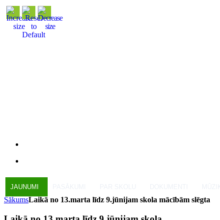
JAUNUMI
PASĀKUMI
PAR SKOLU
DOKUMENTI
MŪZI
Sākums
Laikā no 13.marta līdz 9.jūnijam skola mācībām slēgta
Laikā no 13.marta līdz 9.jūnijam skola