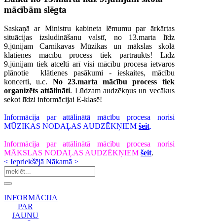
mācībām slēgta
Saskaņā ar Ministru kabineta lēmumu par ārkārtas
situācijas izsludināšanu valstī, no 13.marta līdz
9.jūnijam Carnikavas Mūzikas un mākslas skolā
klātienes mācību process tiek pārtraukts! Līdz
9.jūnijam t
iek atcelti arī visi mācību procesa ietvaros
plānotie klātienes pasākumi - ieskaites, mācību
koncerti, u.c.
No 23.marta mācību process tiek
organizēts attālināti
. Lūdzam audzēkņus un vecākus
sekot līdzi informācijai E-klasē
!
Informācija par attālinātā mācību procesa norisi
MŪZIKAS NODAĻAS AUDZĒKŅIEM
šeit
.
Informācija par attālinātā mācību procesa norisi
MĀKSLAS NODAĻAS AUDZĒKŅIEM
šeit
.
< Iepriekšējā
Nākamā >
INFORMĀCIJA
PAR
JAUNU