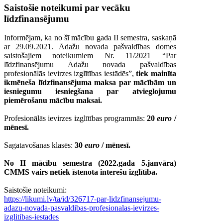
Saistošie noteikumi par vecāku
līdzfinansējumu
Informējam, ka no šī mācību gada II semestra, saskaņā
ar 29.09.2021. Ādažu novada pašvaldības domes
saistošajiem noteikumiem Nr. 11/2021 “Par
līdzfinansējumu Ādažu novada pašvaldības
profesionālās ievirzes izglītības iestādēs”,
tiek mainīta
ikmēneša līdzfinansējuma maksa par mācībām un
iesniegumu iesniegšana par atvieglojumu
piemērošanu mācību maksai.
Profesionālās ievirzes izglītības programmās:
20
euro
/
mēnesī.
Sagatavošanas klasēs:
30
euro
/ mēnesī.
No II mācību semestra (2022.gada 5.janvāra)
CMMS vairs netiek īstenota interešu izglītība.
Saistošie noteikumi:
https://likumi.lv/ta/id/326717-par-lidzfinansejumu-
adazu-novada-pasvaldibas-profesionalas-ievirzes-
izglitibas-iestades