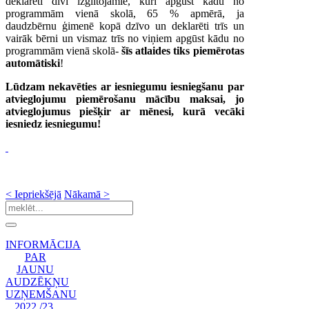
deklarēti divi izglītojamie, kuri apgūst kādu no
programmām vienā skolā, 65 % apmērā, ja
daudzbērnu ģimenē kopā dzīvo un deklarēti trīs un
vairāk bērni un vismaz trīs no viņiem apgūst kādu no
programmām vienā skolā-
šīs atlaides tiks piemērotas
automātiski
!
Lūdzam nekavēties ar iesniegumu iesniegšanu par
atvieglojumu piemērošanu mācību maksai
, jo
atvieglojumus piešķir ar mēnesi, kurā vecāki
iesniedz iesniegumu!
< Iepriekšējā
Nākamā >
INFORMĀCIJA
PAR
JAUNU
AUDZĒKŅU
UZŅEMŠANU
2022./23.