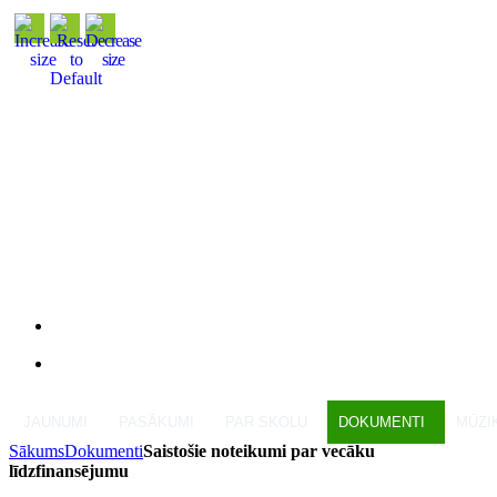
JAUNUMI
PASĀKUMI
PAR SKOLU
DOKUMENTI
MŪZI
Sākums
Dokumenti
Saistošie noteikumi par vecāku
līdzfinansējumu