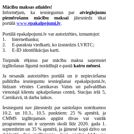
Mācību maksas atlaides!
Informējam, ka iesniegumus par
atvieglojumu
piemērošanu mācību maksai
jāiesniedz tikai
portālā
www.
epakalpojumi.lv
.
Portālā epakalpojumi.lv var autorizēties, izmantojot:
1.
Internetbanku;
2.
E-paraksta viedkarti, ko izsniedzis LVRTC;
3.
E-ID identifikācijas karti.
Turpmāk rēķinus par mācību maksu saņemsiet
izglītošanas līgumā norādītajā e-pastā
katru mēnesi
.
Ja nesanāk autorizēties portālā un ir nepieciešama
palīdzība iesniegumu iesniegšanai epakalpojumi.lv,
lūdzam vērsties Carnikavas Valsts un pašvaldības
vienotajā klientu apkalpošanas centrā, Stacijas ielā 5,
Carnikavā, tā darba laikos.
Iesniegumi nav jāiesniedz par saistošajos noteikumos
10.2. un 10.3., 10.5. punktiem: 25 % apmērā, ja
CMMS izglītojamais apgūst divas vai vairāk
programmas un ir uzņemts skolā līdz 2020. gada 1.
septembrim un 35 % apmērā, ja ģimenē kopā dzīvo un