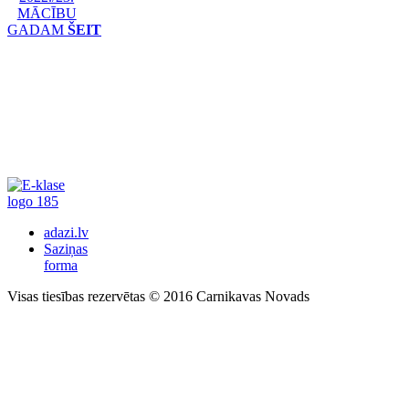
MĀCĪBU
GADAM
ŠEIT
adazi.lv
Saziņas
forma
Visas tiesības rezervētas © 2016 Carnikavas Novads