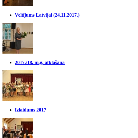
Veltījums Latvijai (24.11.2017.)
2017./18. m.g. atklāšana
Izlaidums 2017