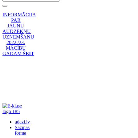
INFORMĀCIJA
PAR
JAUNU
AUDZĒKŅU
UZŅEMŠANU
2022./23.
MĀCĪBU
GADAM
ŠEIT
adazi.lv
Saziņas
forma