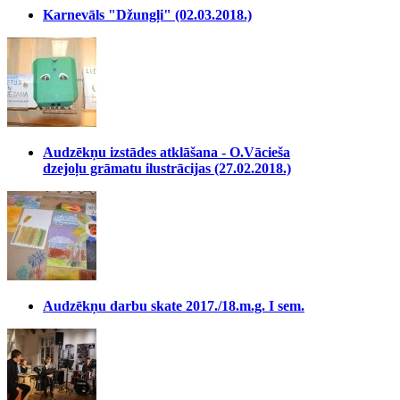
Karnevāls "Džungļi" (02.03.2018.)
Audzēkņu izstādes atklāšana - O.Vācieša
dzejoļu grāmatu ilustrācijas (27.02.2018.)
Audzēkņu darbu skate 2017./18.m.g. I sem.