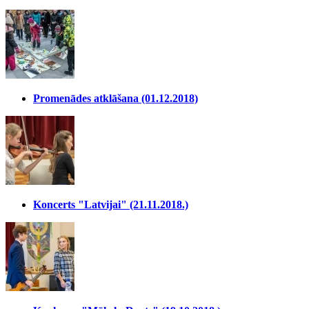
Promenādes atklāšana (01.12.2018)
Koncerts "Latvijai" (21.11.2018.)