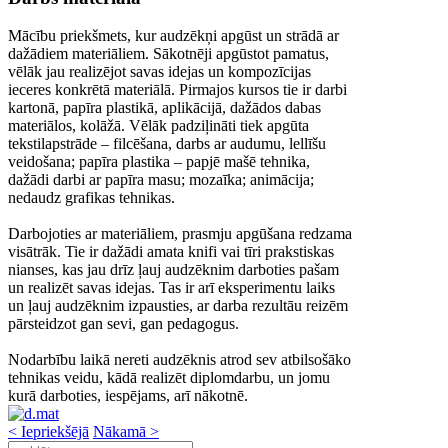
Mācību priekšmets, kur audzēkņi apgūst un strādā ar
dažādiem materiāliem. Sākotnēji apgūstot pamatus,
vēlāk jau realizējot savas idejas un kompozīcijas
ieceres konkrētā materiālā. Pirmajos kursos tie ir darbi
karton
ā, papīra plastikā, aplikācijā, dažādos dabas
materiālos, kolāžā. Vēlāk padziļināti tiek apgūta
tekstilapstrāde – filcēšana, darbs ar audumu, lellīšu
veidošana; papīra plastika – papjē mašē tehnika,
dažādi dar
bi ar papīra masu; mozaīka; animācija;
nedaudz grafikas
tehnikas.
Darbojoties ar materiāliem, prasmju apgūšana redzama
visātrāk. T
ie ir dažādi amata knifi vai tīri prakstiskas
nianses, kas jau drīz ļauj audzēknim darboties pašam
un realizēt savas idejas. Tas ir arī eksperimentu laiks
un ļauj audzēknim izpausties, ar darba rezultāu reizēm
pārsteidzot gan sevi, gan pedagogus.
Nodarbību laikā nereti audzēknis atrod sev atbilsošāko
tehnikas veidu, kādā realizēt diplomdarbu, un jomu
kurā darboties, iespējams, arī nākotnē.
< Iepriekšējā
Nākamā >