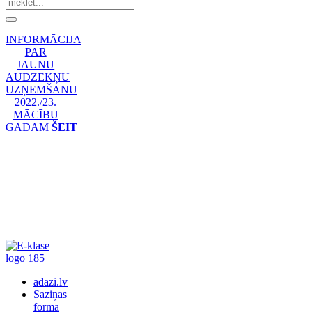
INFORMĀCIJA
PAR
JAUNU
AUDZĒKŅU
UZŅEMŠANU
2022./23.
MĀCĪBU
GADAM
ŠEIT
adazi.lv
Saziņas
forma