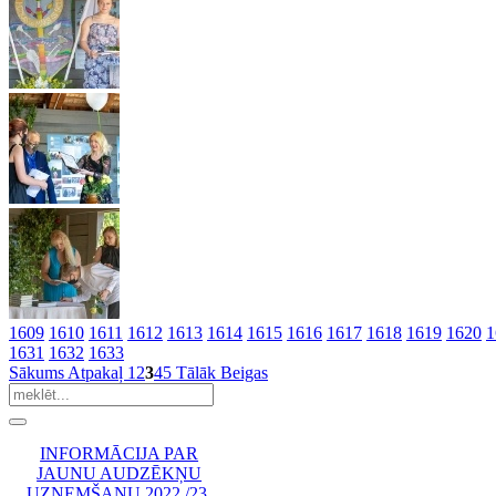
1609
1610
1611
1612
1613
1614
1615
1616
1617
1618
1619
1620
1
1631
1632
1633
Sākums
Atpakaļ
1
2
3
4
5
Tālāk
Beigas
INFORMĀCIJA PAR
JAUNU AUDZĒKŅU
UZŅEMŠANU 2022./23.