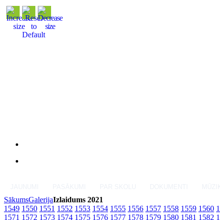
JAUNUMI
PASĀKUMI
PAR SKOLU
DOKUMENTI
MŪZI
Sākums
Galerija
Izlaidums 2021
1549
1550
1551
1552
1553
1554
1555
1556
1557
1558
1559
1560
1
1571
1572
1573
1574
1575
1576
1577
1578
1579
1580
1581
1582
1