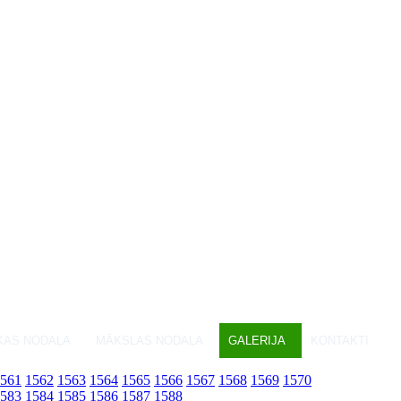
KAS NODAĻA
MĀKSLAS NODAĻA
GALERIJA
KONTAKTI
561
1562
1563
1564
1565
1566
1567
1568
1569
1570
583
1584
1585
1586
1587
1588